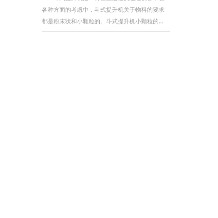
一
各种方面的考虑中，斗式提升机关于物料的要求
都是粉末状和小颗粒的。斗式提升机小颗粒的运
用是有规模的。 适用于很多职业产品的提
升。可是斗式提升机的运用规模广，可是也有限
制，今天小编和我们分享一下斗式提升机能够运
送什么类型的物料。 斗式提升机运送物料质
量不能大，粒度也不能大。斗式提升机合适运送
的物料必要是经过破碎过的物料，比如小麦，玉
米，面粉，骨粒，麸皮，