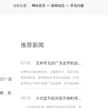
网站首页
新闻动态
常见问题
当前位置：
>>
>>
推荐新闻
07-05
五种常见的广东皮带机故障解决办法！
皮带机以其结构简单、运输能力大、适应性强、
能源消耗低、使用寿命长等优点在煤炭、矿渣、
我们一起
粉类等出产线中有着广泛的使用。由于输送物质
内摩擦力大、磨损大的特点，使得皮带机在实际
擦，形
的作业中经常会呈现一些毛病，影响到整个出产
09-15
斗式提升机对提升物料类型有什么要求？
过程的顺利进行。小编总结了皮带机作业中简单
呈现的毛病及相应的解决方法，希望能给您带来
斗式提升机是一种垂直运送的运送设备，在