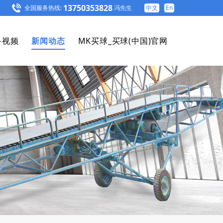
13750353828
全国服务热线:
冯先生
中文
En
备视频
新闻动态
MK买球_买球(中国)官网