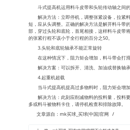
斗式提高机运用料斗皮带和头轮传动轴之间的
解决方法：立即停机，调整张紧设备，拉紧料斗
短，应从头调整。正确的解决方法是解开料斗带
部，穿过头轮和底轮，首尾相接，这样料斗皮带
的张紧行程不该小于全行程的百分之50。
3.头轮和底轮轴承不能正常旋转
在这种情况下，阻力矩会增加，料斗带会打
解决方案：可以拆开、清洗、加油或替换轴
4.起重机超载
当斗式提高机提高过多物料时，阻力矩会增加
解决方法：此刻应削减物料的投料量，投料要均
多或料斗被物料卡住，请停机检查和排除故障。
文章源自：mk买球_买球(中国)官网
/