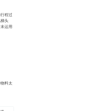
的行程过
电梯头
钉未运用
的物料太