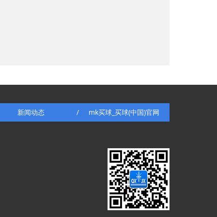
新闻动态
mk买球_买球(中国)官网
/