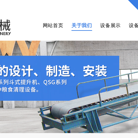
网站首页
关于我们
设备展示
设